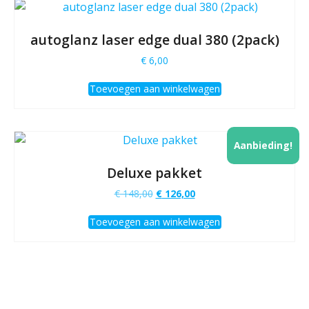
autoglanz laser edge dual 380 (2pack)
€
6,00
Toevoegen aan winkelwagen
Aanbieding!
Deluxe pakket
Oorspronkelijke
Huidige
€
148,00
€
126,00
prijs
prijs
was:
is:
Toevoegen aan winkelwagen
€ 148,00.
€ 126,00.