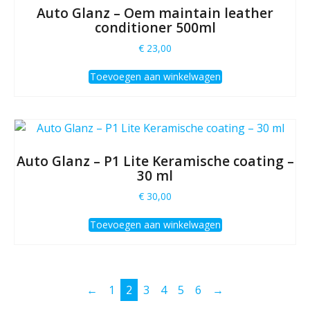
Auto Glanz – Oem maintain leather
conditioner 500ml
€
23,00
Toevoegen aan winkelwagen
Auto Glanz – P1 Lite Keramische coating –
30 ml
€
30,00
Toevoegen aan winkelwagen
←
1
2
3
4
5
6
→