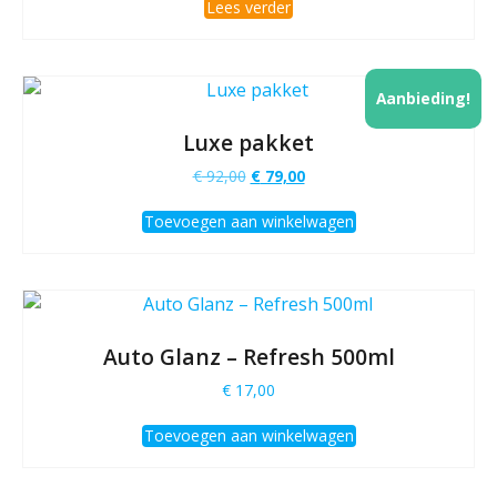
Lees verder
Aanbieding!
Luxe pakket
Oorspronkelijke
Huidige
€
92,00
€
79,00
prijs
prijs
was:
is:
Toevoegen aan winkelwagen
€ 92,00.
€ 79,00.
Auto Glanz – Refresh 500ml
€
17,00
Toevoegen aan winkelwagen