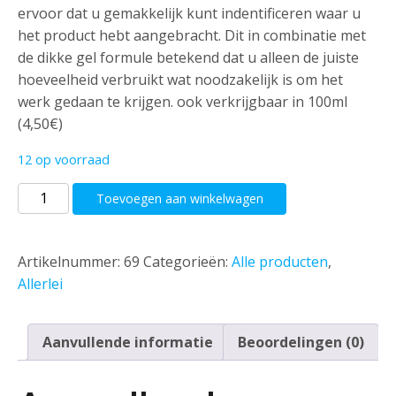
ervoor dat u gemakkelijk kunt indentificeren waar u
het product hebt aangebracht. Dit in combinatie met
de dikke gel formule betekend dat u alleen de juiste
hoeveelheid verbruikt wat noodzakelijk is om het
werk gedaan te krijgen. ook verkrijgbaar in 100ml
(4,50€)
12 op voorraad
Auto
Toevoegen aan winkelwagen
Glanz
–
Bug
Artikelnummer:
69
Categorieën:
Alle producten
,
Off
Allerlei
Insectenverwijderaar
500
Aanvullende informatie
Beoordelingen (0)
ml
aantal