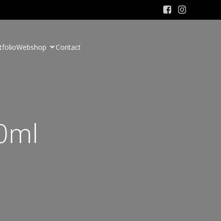
tfolio
Webshop
Contact
00ml