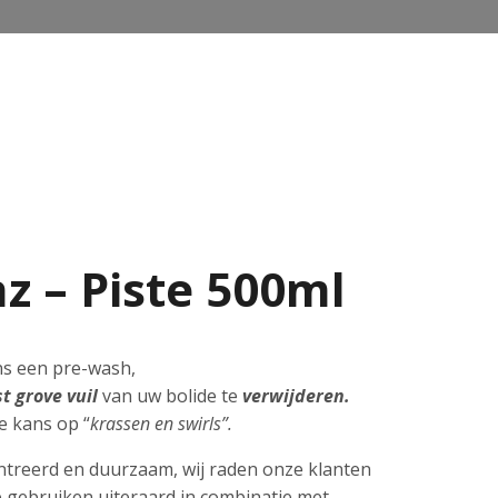
z – Piste 500ml
ns een pre-wash,
t grove vuil
van uw bolide te
verwijderen.
e kans op “
krassen en swirls”.
entreerd en duurzaam, wij raden onze klanten
 gebruiken uiteraard in combinatie met