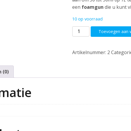
een
foamgun
die u kunt v
10 op voorraad
Auto
Toevoegen aan 
Glanz
–
Piste
Artikelnummer:
2
Categori
500ml
aantal
 (0)
rmatie