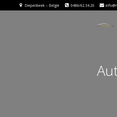
Diepenbeek – België
0486/62.34.20
info@m
Aut