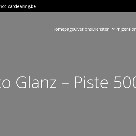
cc-carcleaning.be
Homepage
Over ons
Diensten
Prijzen
Por
o Glanz – Piste 5