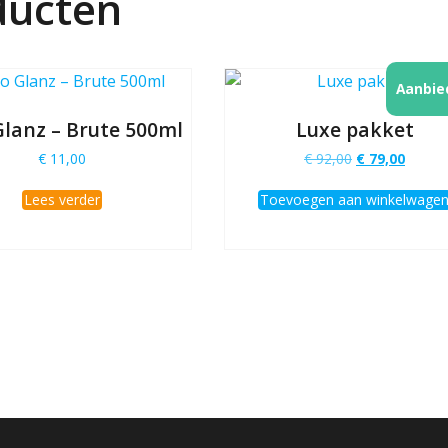
ducten
Aanbie
Glanz – Brute 500ml
Luxe pakket
Oorspronkelij
Huidig
€
11,00
€
92,00
€
79,00
prijs
prijs
was:
is:
Lees verder
Toevoegen aan winkelwage
€ 92,00.
€ 79,0