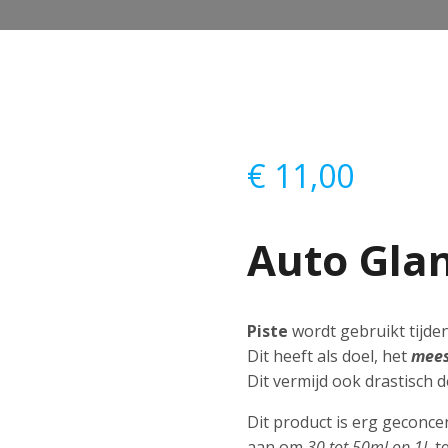
€
11,00
Auto Glan
Piste
wordt gebruikt tijde
Dit heeft als doel, het
mees
Dit vermijd ook drastisch d
Dit product is erg geconc
aan om
30 tot 50ml op 1L
te