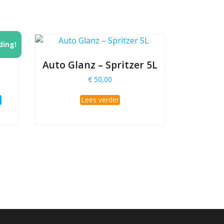
ding!
Auto Glanz – Spritzer 5L
ke
e
€
50,00
n
Lees verder
0.