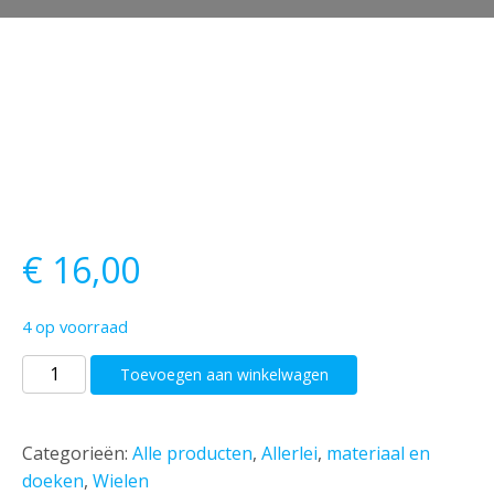
€
16,00
4 op voorraad
autoglanz
Toevoegen aan winkelwagen
wheel
brush
large
Categorieën:
Alle producten
,
Allerlei
,
materiaal en
aantal
doeken
,
Wielen